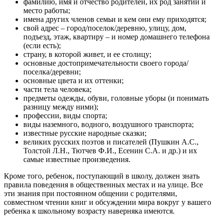
фамилию, имя и отчество родителей, их род занятий и
место работы;
имена других членов семьи и кем они ему приходятся;
свой адрес – город/поселок/деревню, улицу, дом,
подъезд, этаж, квартиру – и номер домашнего телефона
(если есть);
страну, в которой живет, и ее столицу;
основные достопримечательности своего города/
поселка/деревни;
основные цвета и их оттенки;
части тела человека;
предметы одежды, обуви, головные уборы (и понимать
разницу между ними);
профессии, виды спорта;
виды наземного, водного, воздушного транспорта;
известные русские народные сказки;
великих русских поэтов и писателей (Пушкин А.С.,
Толстой Л.Н., Тютчев Ф.И., Есенин С.А. и др.) и их
самые известные произведения.
Кроме того, ребенок, поступающий в школу, должен знать
правила поведения в общественных местах и на улице. Все
эти знания при постоянном общении с родителями,
совместном чтении книг и обсуждении мира вокруг у вашего
ребенка к школьному возрасту наверняка имеются.