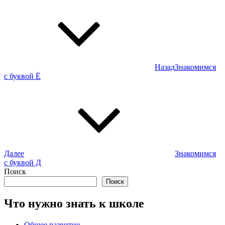
Навигация
по
записям
Назад
Знакомимся
Предыдущая
с буквой Ё
запись
Далее
Знакомимся
Следующая
с буквой Д
запись
Поиск
Поиск
Что нужно знать к школе
Общее развитие