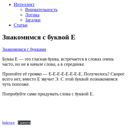
Интеллект
Внимательность
Логика
Загадки
Статьи
Знакомимся с буквой Е
teacher
От
Рубрики
Знакомимся с буквами
Буква Е — это гласная буква, встречается в словах очень
часто, но не в начале слова, а в серединке.
Пропойте её громко — Е-Е-Е-Е-Е-Е-Е-Е. Получилось? Скорее
всего нет, вместо Е звучит Э. С этой буквой познакомимся
чуть попозже.
Попробуйте сами придумать слова с буквой Е.
bukva-e
Скачать