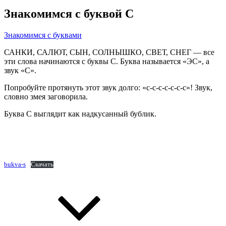
Знакомимся с буквой С
teacher
От
Рубрики
Знакомимся с буквами
САНКИ, САЛЮТ, СЫН, СОЛНЫШКО, СВЕТ, СНЕГ — все
эти слова начинаются с буквы С. Буква называется «ЭС», а
звук «С».
Попробуйте протянуть этот звук долго: «с-с-с-с-с-с-с»! Звук,
словно змея заговорила.
Буква С выглядит как надкусанный бублик.
bukva-s
Скачать
Навигация
по
записям