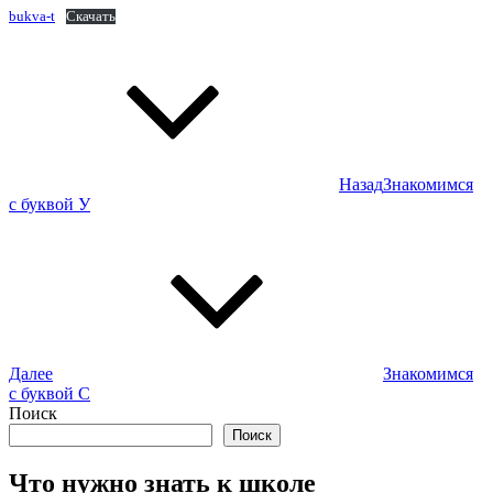
bukva-t
Скачать
Навигация
по
записям
Назад
Знакомимся
Предыдущая
с буквой У
запись
Далее
Знакомимся
Следующая
с буквой С
запись
Поиск
Поиск
Что нужно знать к школе